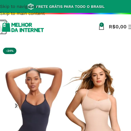
Skip to navigation
FRETE GRÁTIS PARA TODO O BRASIL
Skip to main content
0
R$
0,00
Início
Acessórios e Beleza
-24%