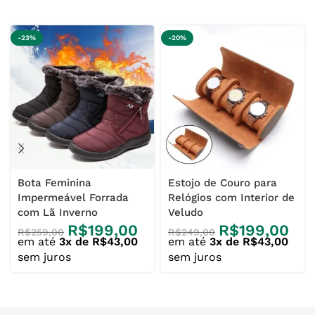
-23%
-20%
Bota Feminina
Estojo de Couro para
Impermeável Forrada
Relógios com Interior de
com Lã Inverno
Veludo
R$
199,00
R$
199,00
R$
259,00
R$
249,00
em até
3x de R$43,00
em até
3x de R$43,00
sem juros
sem juros