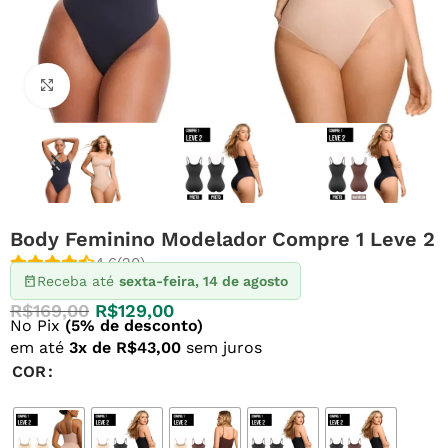
Clique para ampliar
Body Feminino Modelador Compre 1 Leve 2
4.6
(20)
Receba até
sexta-feira, 14 de agosto
R$
169,00
R$
129,00
No Pix
(5% de desconto)
em até
3x de R$43,00
sem juros
COR