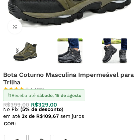
Clique para ampliar
Bota Coturno Masculina Impermeável para
Trilha
4.4
(19)
Receba até
sábado, 15 de agosto
R$
399,00
R$
329,00
No Pix
(5% de desconto)
em até
3x de R$109,67
sem juros
COR