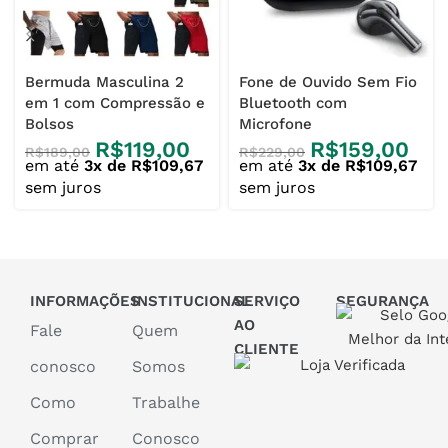
Bermuda Masculina 2
Fone de Ouvido Sem Fio
em 1 com Compressão e
Bluetooth com
Bolsos
Microfone
R$
119,00
R$
159,00
R$
189,00
R$
229,00
em até
3x de R$109,67
em até
3x de R$109,67
sem juros
sem juros
INFORMAÇÕES
INSTITUCIONAL
SERVIÇO
SEGURANÇA
AO
Fale
Quem
CLIENTE
conosco
Somos
Como
Trabalhe
Comprar
Conosco