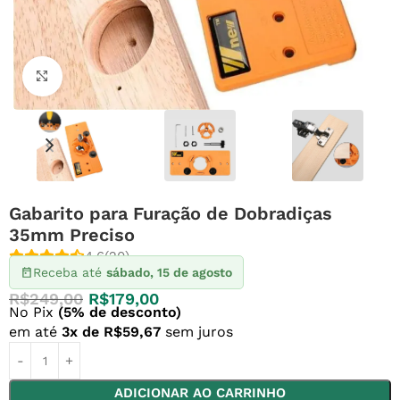
Clique para ampliar
Gabarito para Furação de Dobradiças
35mm Preciso
4.6
(20)
Receba até
sábado, 15 de agosto
R$
249,00
R$
179,00
No Pix
(5% de desconto)
em até
3x de
R$
59,67
sem juros
ADICIONAR AO CARRINHO