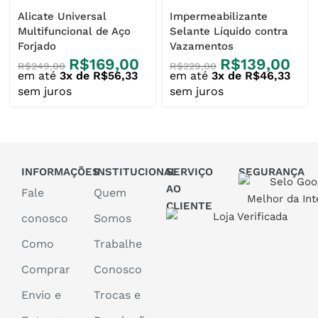
Alicate Universal
Impermeabilizante
Multifuncional de Aço
Selante Líquido contra
Forjado
Vazamentos
R$
169,00
R$
139,00
R$
249,00
R$
229,00
em até
3x de
R$
56,33
em até
3x de
R$
46,33
sem juros
sem juros
INFORMAÇÕES
INSTITUCIONAL
SERVIÇO
SEGURANÇA
AO
Fale
Quem
CLIENTE
conosco
Somos
Como
Trabalhe
Comprar
Conosco
Envio e
Trocas e