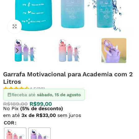
Clique para ampliar
Garrafa Motivacional para Academia com 2
Litros
4.5
(20)
Receba até
sábado, 15 de agosto
R$
189,00
R$
99,00
No Pix
(5% de desconto)
em até
3x de R$33,00
sem juros
COR