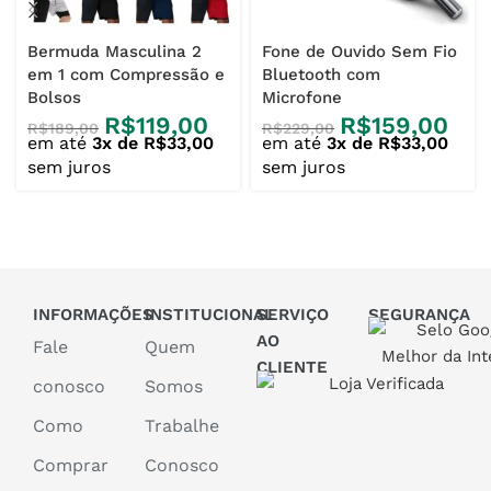
Bermuda Masculina 2
Fone de Ouvido Sem Fio
em 1 com Compressão e
Bluetooth com
Bolsos
Microfone
R$
119,00
R$
159,00
R$
189,00
R$
229,00
em até
3x de R$33,00
em até
3x de R$33,00
sem juros
sem juros
INFORMAÇÕES
INSTITUCIONAL
SERVIÇO
SEGURANÇA
AO
Fale
Quem
CLIENTE
conosco
Somos
Como
Trabalhe
Comprar
Conosco