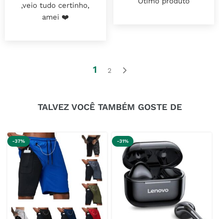
Ótimo produto
,veio tudo certinho,
amei ❤️
1
2
TALVEZ VOCÊ TAMBÉM GOSTE DE
-37%
-31%