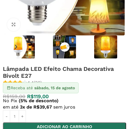
Clique para ampliar
Lâmpada LED Efeito Chama Decorativa
Bivolt E27
4.4
(20)
Receba até
sábado, 15 de agosto
R$
159,00
R$
119,00
No Pix
(5% de desconto)
em até
3x de
R$
39,67
sem juros
ADICIONAR AO CARRINHO