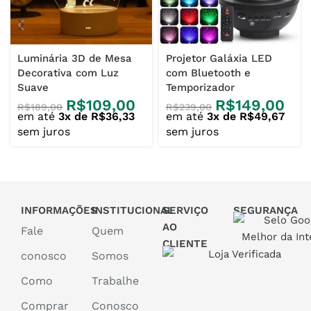
Luminária 3D de Mesa
Projetor Galáxia LED
Decorativa com Luz
com Bluetooth e
Suave
Temporizador
R$
109,00
R$
149,00
R$
189,00
R$
239,00
em até
3x de
R$
36,33
em até
3x de
R$
49,67
sem juros
sem juros
INFORMAÇÕES
INSTITUCIONAL
SERVIÇO
SEGURANÇA
AO
Fale
Quem
CLIENTE
conosco
Somos
Como
Trabalhe
Comprar
Conosco