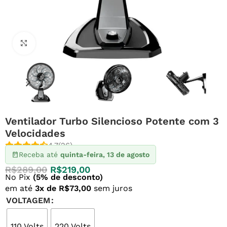
Clique para ampliar
Ventilador Turbo Silencioso Potente com 3
Velocidades
4.7
(26)
Receba até
quinta-feira, 13 de agosto
R$
289,00
R$
219,00
No Pix
(5% de desconto)
em até
3x de R$73,00
sem juros
VOLTAGEM
110 Volts
220 Volts