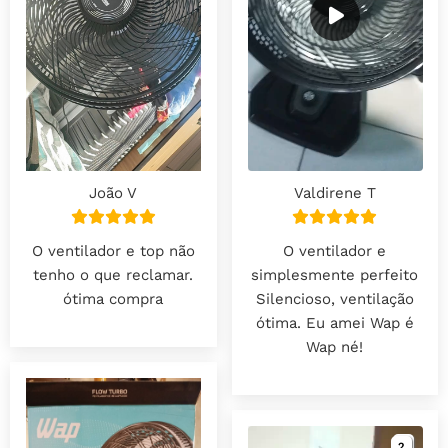
João V
Valdirene T
O ventilador e top não
O ventilador e
tenho o que reclamar.
simplesmente perfeito
ótima compra
Silencioso, ventilação
ótima. Eu amei Wap é
Wap né!
2
2