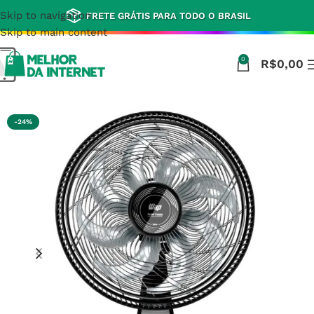
Skip to navigation
FRETE GRÁTIS PARA TODO O BRASIL
Skip to main content
0
R$
0,00
Início
Casa e Cozinha
-24%